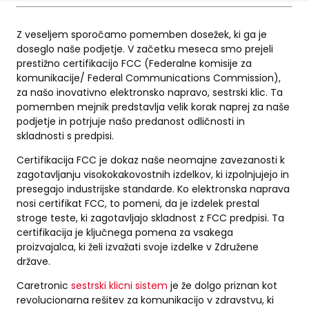
Z veseljem sporočamo pomemben dosežek, ki ga je
doseglo naše podjetje. V začetku meseca smo prejeli
prestižno certifikacijo FCC (Federalne komisije za
komunikacije/ Federal Communications Commission),
za našo inovativno elektronsko napravo, sestrski klic. Ta
pomemben mejnik predstavlja velik korak naprej za naše
podjetje in potrjuje našo predanost odličnosti in
skladnosti s predpisi.
Certifikacija FCC je dokaz naše neomajne zavezanosti k
zagotavljanju visokokakovostnih izdelkov, ki izpolnjujejo in
presegajo industrijske standarde. Ko elektronska naprava
nosi certifikat FCC, to pomeni, da je izdelek prestal
stroge teste, ki zagotavljajo skladnost z FCC predpisi. Ta
certifikacija je ključnega pomena za vsakega
proizvajalca, ki želi izvažati svoje izdelke v Združene
države.
Caretronic
sestrski klicni sistem
je že dolgo priznan kot
revolucionarna rešitev za komunikacijo v zdravstvu, ki