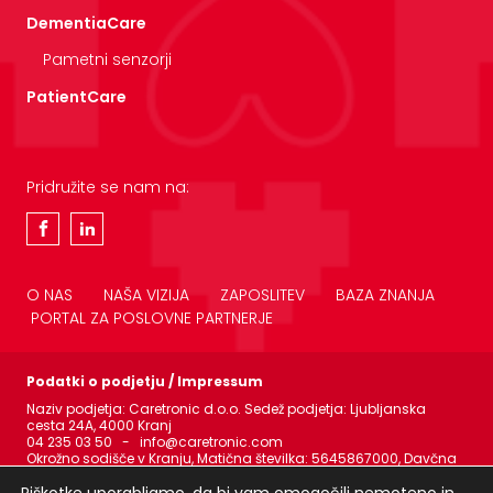
DementiaCare
Pametni senzorji
PatientCare
Pridružite se nam na:
O NAS
NAŠA VIZIJA
ZAPOSLITEV
BAZA ZNANJA
PORTAL ZA POSLOVNE PARTNERJE
Podatki o podjetju / Impressum
Naziv podjetja: Caretronic d.o.o. Sedež podjetja: Ljubljanska
cesta 24A, 4000 Kranj
04 235 03 50 - info@caretronic.com
Okrožno sodišče v Kranju, Matična številka: 5645867000, Davčna
številka (ID za DDV): SI34280057, Zavezanec za DDV: DA, Datum
vpisa: 8. 1. 1991