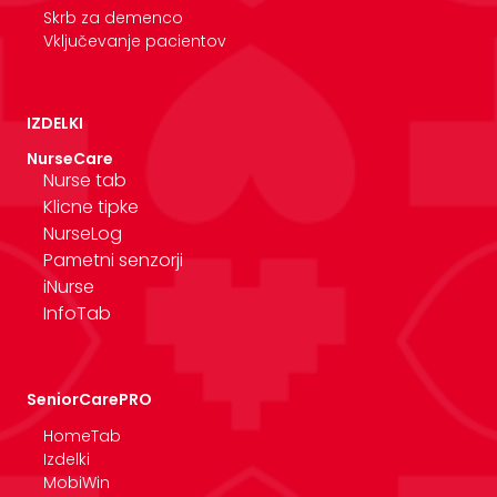
Skrb za demenco
Vključevanje pacientov
IZDELKI
NurseCare
Nurse tab
Klicne tipke
NurseLog
Pametni senzorji
iNurse
InfoTab
SeniorCarePRO
HomeTab
Izdelki
MobiWin