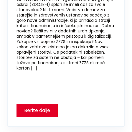
oskrbi (ZDOsk-1) sploh še imeli čas za svoje
stanovalce? Niste sami. Vodstva domov za
starejše in zdravstvenih ustanov se soočajo z
goro nove administracije, ki jo prinašajo strožji
kriteriji financiranja in inšpekcijski nadzori. Dobra
novica? Rešitev ni v dodatnih urah tipkanja,
ampak v pametnejšem pristopu k digitalizaciji.
Zakaj se vsi bojimo ZZZS in inšpekcije? Novi
zakon zahteva kristalno jasna dokazila o vsaki
opravljeni storitvi. Če podatek ni zabeležen,
storitev za sistem ne obstaja – kar pomeni
težave pri financiranju s strani ZZZS ali rdeč
karton […]