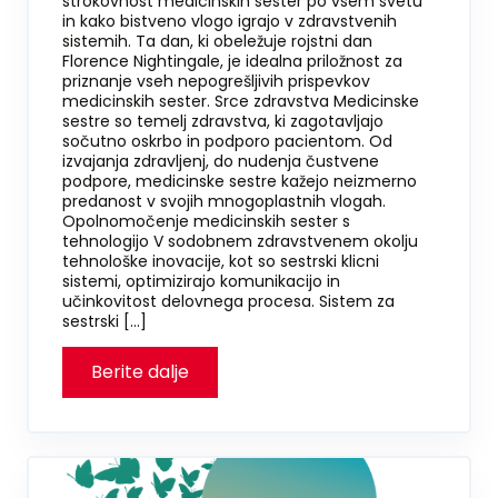
strokovnost medicinskih sester po vsem svetu
in kako bistveno vlogo igrajo v zdravstvenih
sistemih. Ta dan, ki obeležuje rojstni dan
Florence Nightingale, je idealna priložnost za
priznanje vseh nepogrešljivih prispevkov
medicinskih sester. Srce zdravstva Medicinske
sestre so temelj zdravstva, ki zagotavljajo
sočutno oskrbo in podporo pacientom. Od
izvajanja zdravljenj, do nudenja čustvene
podpore, medicinske sestre kažejo neizmerno
predanost v svojih mnogoplastnih vlogah.
Opolnomočenje medicinskih sester s
tehnologijo V sodobnem zdravstvenem okolju
tehnološke inovacije, kot so sestrski klicni
sistemi, optimizirajo komunikacijo in
učinkovitost delovnega procesa. Sistem za
sestrski […]