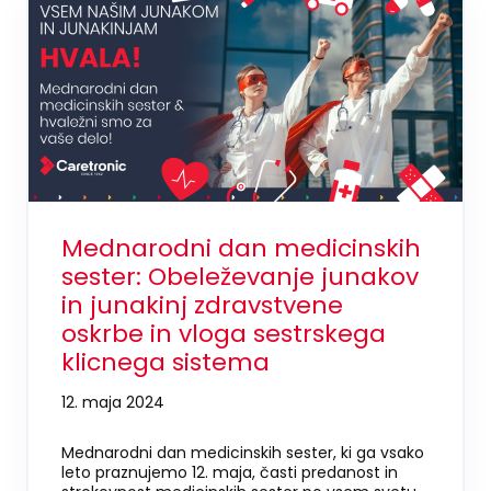
Mednarodni dan medicinskih
sester: Obeleževanje junakov
in junakinj zdravstvene
oskrbe in vloga sestrskega
klicnega sistema
12. maja 2024
Mednarodni dan medicinskih sester, ki ga vsako
leto praznujemo 12. maja, časti predanost in