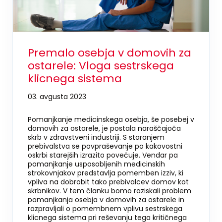
Premalo osebja v domovih za
ostarele: Vloga sestrskega
klicnega sistema
03. avgusta 2023
Pomanjkanje medicinskega osebja, še posebej v
domovih za ostarele, je postala naraščajoča
skrb v zdravstveni industriji. S staranjem
prebivalstva se povpraševanje po kakovostni
oskrbi starejših izrazito povečuje. Vendar pa
pomanjkanje usposobljenih medicinskih
strokovnjakov predstavlja pomemben izziv, ki
vpliva na dobrobit tako prebivalcev domov kot
skrbnikov. V tem članku bomo raziskali problem
pomanjkanja osebja v domovih za ostarele in
razpravljali o pomembnem vplivu sestrskega
klicnega sistema pri reševanju tega kritičnega