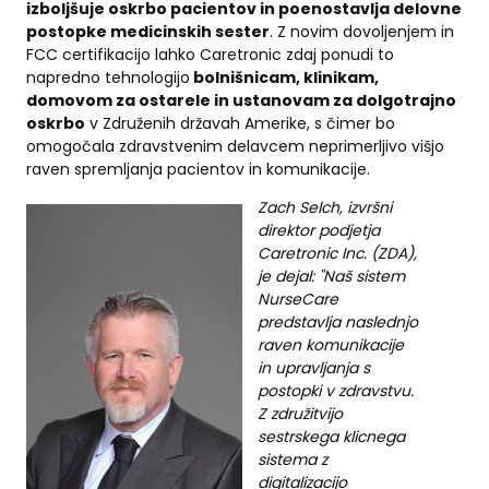
izboljšuje oskrbo pacientov in poenostavlja delovne
postopke medicinskih sester
. Z novim dovoljenjem in
FCC certifikacijo lahko Caretronic zdaj ponudi to
napredno tehnologijo
bolnišnicam, klinikam,
domovom za ostarele in ustanovam za dolgotrajno
oskrbo
v Združenih državah Amerike, s čimer bo
omogočala zdravstvenim delavcem neprimerljivo višjo
raven spremljanja pacientov in komunikacije.
Zach Selch, izvršni
direktor podjetja
Caretronic Inc. (ZDA),
je dejal: "Naš sistem
NurseCare
predstavlja naslednjo
raven komunikacije
in upravljanja s
postopki v zdravstvu.
Z združitvijo
sestrskega klicnega
sistema z
digitalizacijo