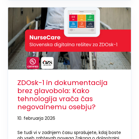
ZDOsk-1 in dokumentacija
brez glavobola: Kako
tehnologija vrača čas
negovalnemu osebju?
10. februarja 2026
Se tudi vi v zadnjem času sprašujete, kdaj boste
ob vseh zahtevah novega Zakona o dolgotrajni