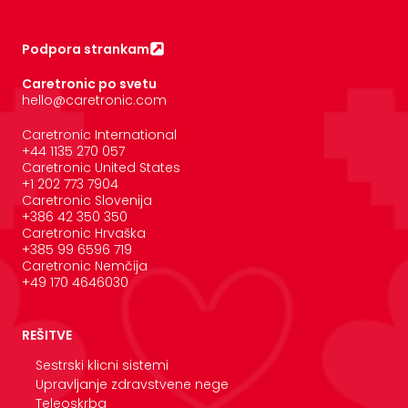
Podpora strankam
Caretronic po svetu
hello@caretronic.com
Caretronic International
+44 1135 270 057
Caretronic United States
‪+1 202 773 7904
Caretronic Slovenija
+386 42 350 350
Caretronic Hrvaška
+385 99 6596 719
Caretronic Nemčija
+49 170 4646030
REŠITVE
Sestrski klicni sistemi
Upravljanje zdravstvene nege
Teleoskrba