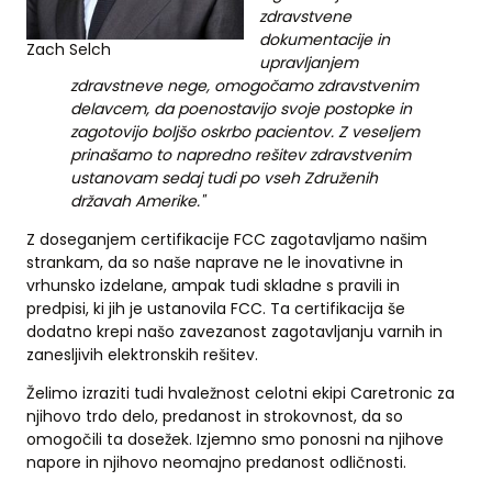
zdravstvene
dokumentacije in
Zach Selch
upravljanjem
zdravstneve nege, omogočamo zdravstvenim
delavcem, da poenostavijo svoje postopke in
zagotovijo boljšo oskrbo pacientov. Z veseljem
prinašamo to napredno rešitev zdravstvenim
ustanovam sedaj tudi po vseh Združenih
državah Amerike."
Z doseganjem certifikacije FCC zagotavljamo našim
strankam, da so naše naprave ne le inovativne in
vrhunsko izdelane, ampak tudi skladne s pravili in
predpisi, ki jih je ustanovila FCC. Ta certifikacija še
dodatno krepi našo zavezanost zagotavljanju varnih in
zanesljivih elektronskih rešitev.
Želimo izraziti tudi hvaležnost celotni ekipi Caretronic za
njihovo trdo delo, predanost in strokovnost, da so
omogočili ta dosežek. Izjemno smo ponosni na njihove
napore in njihovo neomajno predanost odličnosti.