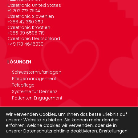
Caretronic United States
‪+1 202 773 7904
Caretronic Slowenien
+386 42 350 350
Caretronic Kroatien
+385 99 6596 719
Caretronic Deutschland
+49 170 4646030
LÖSUNGEN
Schwesternrufanlagen
Pflegemanagement
Telepflege
Systeme für Demenz
Patienten Engagement
Wir verwenden Cookies, um Ihnen das beste Erlebnis auf
unserer Website zu bieten. Sie können mehr darüber
PRODUKTE
erfahren, welche Cookies wir verwenden, oder sie in
NurseCare
unserer
Datenschutzrichtlinie
deaktivieren.
Einstellungen
Nurse tab