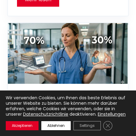
Pflege vs. Bürokratie – wer
Wir verwenden Cookies, um Ihnen das beste Erlebnis auf
gewinnt?
unserer Website zu bieten. Sie können mehr darüber
erfahren, welche Cookies wir verwenden, oder sie in
unserer
Datenschutzrichtlinie
deaktivieren.
Einstellungen
15. April 2026
GDPR Cookie-
Akzeptieren
Ablehnen
Settings
Das moderne Gesundheitswesen befindet sich
in einer systemischen Krise, die längst zur