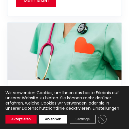
Rufanlagen für die Pflege:
Wir verwenden Cookies, um Ihnen das beste Erlebnis auf
unserer Website zu bieten. Sie können mehr darüber
Unsere Vision für sichere
erfahren, welche Cookies wir verwenden, oder sie in
Kommunikation
unserer
Datenschutzrichtlinie
deaktivieren.
Einstellungen
13. April 2026
GDPR Cookie-
Akzeptieren
Ablehnen
Settings