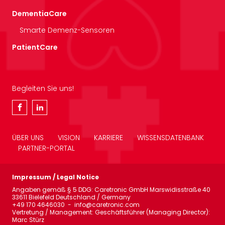
DementiaCare
Smarte Demenz-Sensoren
PatientCare
Begleiten Sie uns!
ÜBER UNS
VISION
KARRIERE
WISSENSDATENBANK
PARTNER-PORTAL
Impressum / Legal Notice
Angaben gemäß § 5 DDG: Caretronic GmbH Marswidisstraße 40
33611 Bielefeld Deutschland / Germany
+49 170 4646030 - info@caretronic.com
Vertretung / Management: Geschäftsführer (Managing Director):
Marc Stürz