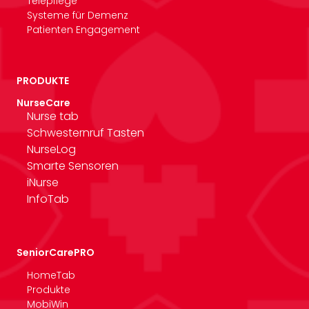
Telepflege
Systeme für Demenz
Patienten Engagement
PRODUKTE
NurseCare
Nurse tab
Schwesternruf Tasten
NurseLog
Smarte Sensoren
iNurse
InfoTab
SeniorCarePRO
HomeTab
Produkte
MobiWin