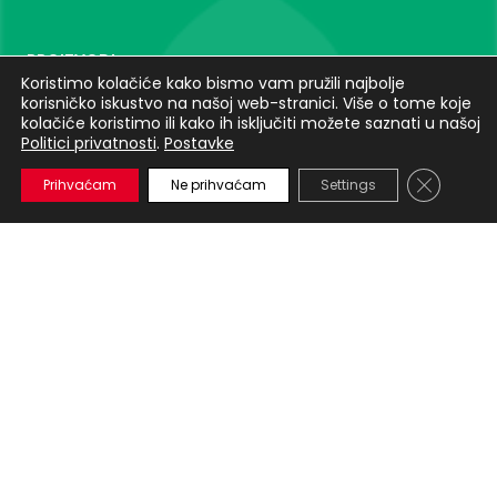
PROIZVODI
Koristimo kolačiće kako bismo vam pružili najbolje
NurseCare
korisničko iskustvo na našoj web-stranici. Više o tome koje
Nurse tab
kolačiće koristimo ili kako ih isključiti možete saznati u našoj
Pozivne tipke
Politici privatnosti
.
Postavke
NurseLog
Close GD
Prihvaćam
Ne prihvaćam
Settings
Pametni senzori
iNurse
InfoTab
SeniorCarePRO
HomeTab
Poizvodi
MobiWin
DementiaCare
Pametni senzori