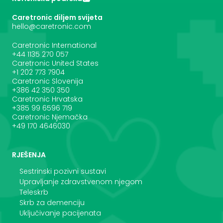
Caretronic diljem svijeta
hello@caretronic.com
Caretronic International
+44 1135 270 057
Caretronic United States
‪+1 202 773 7904
Caretronic Slovenija
+386 42 350 350
Caretronic Hrvatska
+385 99 6596 719
Caretronic Njemačka
+49 170 4646030
RJEŠENJA
Sestrinski pozivni sustavi
Upravljanje zdravstvenom njegom
Teleskrb
Skrb za demenciju
Uključivanje pacijenata