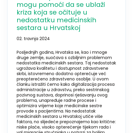
mogu pomoći da se ublaži
kriza koja se očituje u
nedostatku medicinskih
sestara u Hrvatskoj
02. travnja 2024
Posljednjih godina, Hrvatska se, kao i mnoge
druge zemlje, suočava s ozbiljnim problemom
nedostatka medicinskih sestara. Taj nedostatak
ugrožava kvalitetu i dostupnost zdravstvene
skrbi, istovremeno dodatno opterećuje već
preopterećeno zdravstveno osoblje. U ovom
članku istražiti ćemo kako digitalizacija procesa
administracije u zdravstvu, preko sestrinskog
pozivnog sustava, doprinosi rješavanju ovog
problema, unapređuje radne procese i
optimizira vrijeme koje medicinske sestre
provode s pacijentima. Na nedostatak
medicinskih sestara u Hrvatskoj utiče više
faktora, no slijedeće prepoznajemo kao kritične:
niske plaće, visoko opterećenje tijekom rada i
val migracije stručnjaka u potrazi za boljim