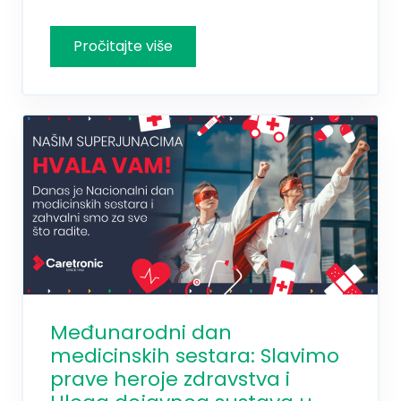
Međunarodni dan
medicinskih sestara: Slavimo
prave heroje zdravstva i