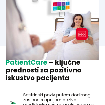
PatientCare
– ključne
prednosti za pozitivno
iskustvo pacijenta
Sestrinski poziv putem dodirnog
zaslona s opcijom poziva
medicinske sestre, poziv vezan uz