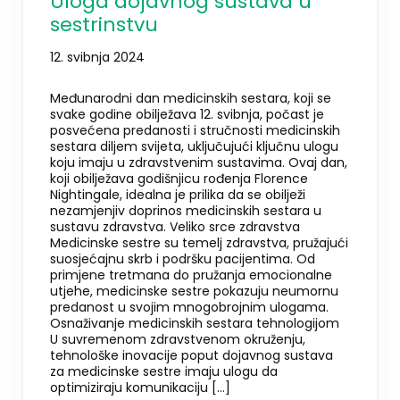
Uloga dojavnog sustava u
sestrinstvu
12. svibnja 2024
Međunarodni dan medicinskih sestara, koji se
svake godine obilježava 12. svibnja, počast je
posvećena predanosti i stručnosti medicinskih
sestara diljem svijeta, uključujući ključnu ulogu
koju imaju u zdravstvenim sustavima. Ovaj dan,
koji obilježava godišnjicu rođenja Florence
Nightingale, idealna je prilika da se obilježi
nezamjenjiv doprinos medicinskih sestara u
sustavu zdravstva. Veliko srce zdravstva
Medicinske sestre su temelj zdravstva, pružajući
suosjećajnu skrb i podršku pacijentima. Od
primjene tretmana do pružanja emocionalne
utjehe, medicinske sestre pokazuju neumornu
predanost u svojim mnogobrojnim ulogama.
Osnaživanje medicinskih sestara tehnologijom
U suvremenom zdravstvenom okruženju,
tehnološke inovacije poput dojavnog sustava
za medicinske sestre imaju ulogu da
optimiziraju komunikaciju […]