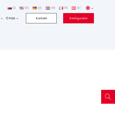
SI
EN
DE
HR
FR
AT
O nas
Kontakt
Konfigurator