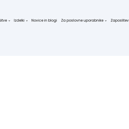
šitve
Izdelki
Novice in blogi
Za poslovne uporabnike
Zaposlitev