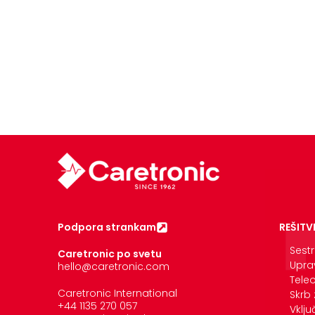
Podpora strankam
REŠITV
Sestr
Caretronic po svetu
Upra
hello@caretronic.com
Tele
Caretronic International
Skrb
+44 1135 270 057
Vklj