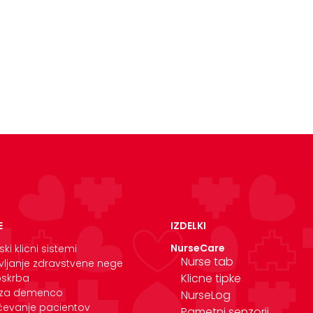
E
IZDELKI
NurseCare
ski klicni sistemi
Nurse tab
vljanje zdravstvene nege
Klicne tipke
oskrba
 za demenco
NurseLog
učevanje pacientov
Pametni senzorji