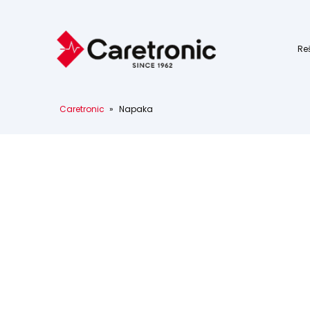
Re
Caretronic
»
Napaka