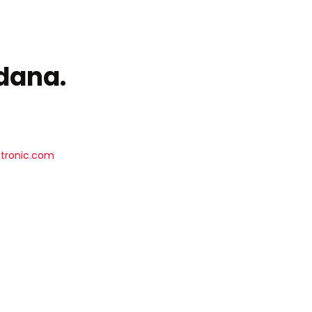
ddana.
etronic.com