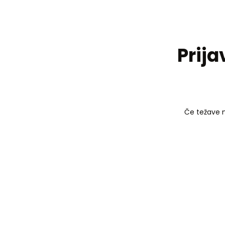
Prija
Če težave n