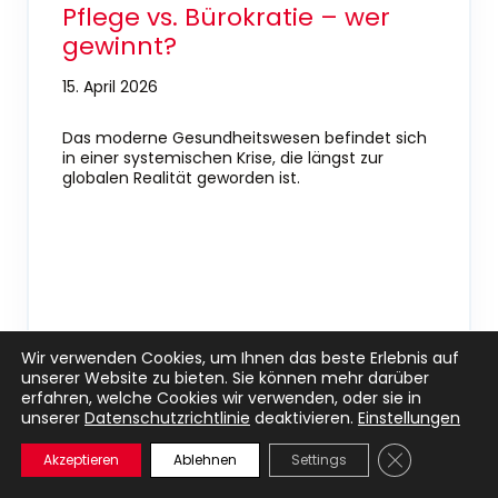
Pflege vs. Bürokratie – wer
gewinnt?
15. April 2026
Das moderne Gesundheitswesen befindet sich
in einer systemischen Krise, die längst zur
globalen Realität geworden ist.
Wir verwenden Cookies, um Ihnen das beste Erlebnis auf
unserer Website zu bieten. Sie können mehr darüber
erfahren, welche Cookies wir verwenden, oder sie in
unserer
Datenschutzrichtlinie
deaktivieren.
Einstellungen
GDPR Cookie-
Akzeptieren
Ablehnen
Settings