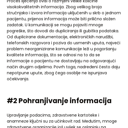
Proces liječenja ovisi o razmjeni velike količine
visokokvalitetnih informacija. Zbog velikog broja
stručnjaka i izvora informacija uključenih u skrb o jednom
pacijentu, prijenos informacija može biti prilično složen
zadatak. U komunikaciji se mogu pojaviti mnoge
pogreške, što dovodi do dupliciranja ili gubitka podataka.
Od duplicirane dokumentacije, elektroničkih narudžbi,
telefonskih razgovora i poziva do usmenih uputa, najveći
problem neorganizirane komunikacije leži u pogoršanju
kvalitete informacija, što se odnosi na to da se
informacije o pacijentu ne dostavljaju na odgovarajući
način drugim odjelima. Povrh toga, nadređeni često daju
nepotpune upute, zbog čega osoblje ne ispunjava
očekivanja.
#2 Pohranjivanje informacija
Upravljanje podacima, zdravstvene kartoteke i
anamneze ključni su za učinkovit rad. Međutim, mnoge
zdravstvene organizacije još uvijek se oslanjaju na