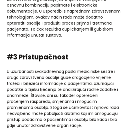
osnovnu kombinaciju papirnate i elektroničke
dokumentacije. U usporedbi s naprednom zdravstvenom
tehnologijom, ovakav način rada može dodatno
opteretiti osoblje i produžiti proces prijma i tretmana
pacijenata. To čak rezultira dupliciranjem ili gubitkom
informacija unutar sustava.
#3 Pristupačnost
U užurbanosti svakodnevnog posla medicinske sestre i
drugo zdravstveno osoblje gube dragocjeno vrijeme
tražeći i bilježeći informacije o pacijentima, ažurirajući
podatke o tijeku liječenja te analizirajući radne zadatke i
anamneze. Štoviše, oni su također opterećeni
praćenjem rasporeda, smjenama i mogućim
promjenama osoblja. Stoga se učinkovitost njihova rada
nedvojbeno može poboljšati alatima koji im omogućuju
pristup podacima o pacijentima i osoblju bilo kada i bilo
gdje unutar zdravstvene organizacije.