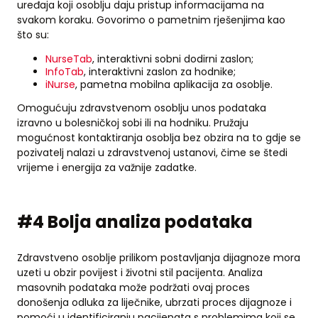
uređaja koji osoblju daju pristup informacijama na
svakom koraku. Govorimo o pametnim rješenjima kao
što su:
NurseTab
, interaktivni sobni dodirni zaslon;
InfoTab
, interaktivni zaslon za hodnike;
iNurse
, pametna mobilna aplikacija za osoblje.
Omogućuju zdravstvenom osoblju unos podataka
izravno u bolesničkoj sobi ili na hodniku. Pružaju
mogućnost kontaktiranja osoblja bez obzira na to gdje se
pozivatelj nalazi u zdravstvenoj ustanovi, čime se štedi
vrijeme i energija za važnije zadatke.
#4 Bolja analiza podataka
Zdravstveno osoblje prilikom postavljanja dijagnoze mora
uzeti u obzir povijest i životni stil pacijenta. Analiza
masovnih podataka može podržati ovaj proces
donošenja odluka za liječnike, ubrzati proces dijagnoze i
pomoći u identificiranju pacijenata s problemima koji se