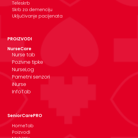
Teleskrb
Skrb za demenciju
Uključivanje pacijenata
PROIZVODI
NurseCare
Nurse tab
Pozivne tipke
NurseLog
Pametni senzori
iNurse
InfoTab
SeniorCarePRO
HomeTab
Poizvodi